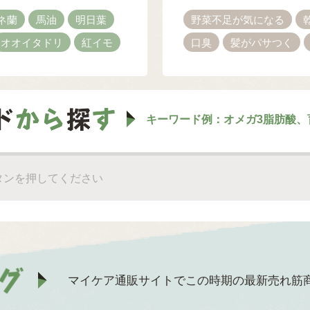
ネ蘭
馬油
明日葉
野菜不足が気になる
オオイタドリ
紅イモ
口臭
髪がパサつく
キーワード例：オメガ3脂肪酸、
マイケア通販サイトでこの時期の最新売れ筋