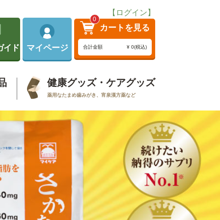
【ログイン】
0
カートを見る
ガイド
マイページ
合計金額
¥ 0(税込)
品
健康グッズ・ケアグッズ
薬用なたまめ歯みがき、宵泉漢方薬など