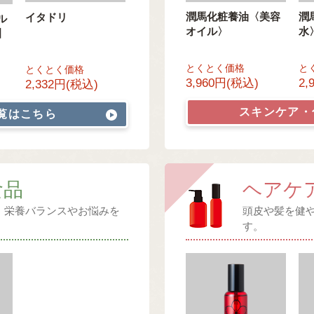
潤馬化粧養油〈美容
潤
イタドリ
ル
オイル〉
水
】
とくとく価格
と
とくとく価格
3,960円(税込)
2,
2,332円(税込)
スキンケア
覧はこちら
食品
ヘアケ
、栄養バランスやお悩みを
頭皮や髪を健
。
す。