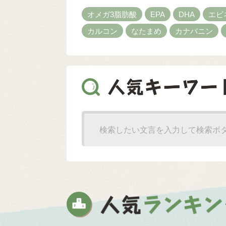
オメガ3脂肪酸
EPA
DHA
エビ
カルコン
なたまめ
カナバニン