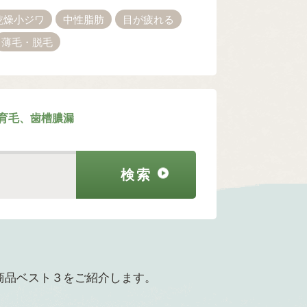
乾燥小ジワ
中性脂肪
目が疲れる
薄毛・脱毛
育毛、歯槽膿漏
商品ベスト３をご紹介します。