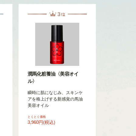
潤馬化粧養油〈美容オイ
ル〉
瞬時に肌になじみ、スキンケ
アを格上げする新感覚の馬油
美容オイル
とくとく価格
3,960円(税込)