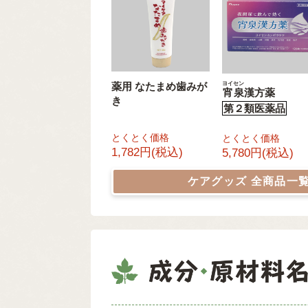
ヨイセン
薬用 なたまめ歯みが
宵泉
漢方薬
き
第２類医薬品
とくとく価格
とくとく価格
1,782円(税込)
5,780円(税込)
ケアグッズ
全商品一