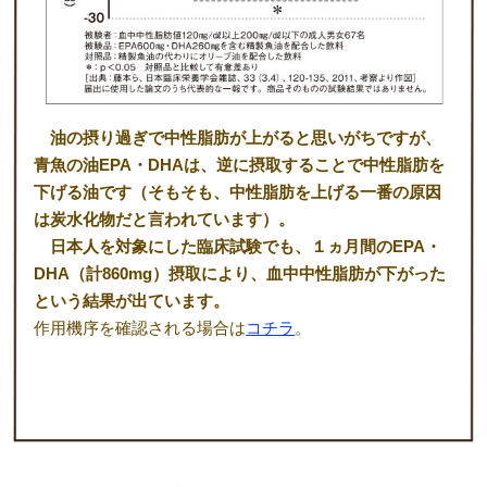
油の摂り過ぎで中性脂肪が上がると思いがちですが、
青魚の油EPA・DHAは、逆に摂取することで中性脂肪を
下げる油です（そもそも、中性脂肪を上げる一番の原因
は炭水化物だと言われています）。
日本人を対象にした臨床試験でも、１ヵ月間のEPA・
DHA（計860mg）摂取により、血中中性脂肪が下がった
という結果が出ています。
作用機序を確認される場合は
コチラ
。