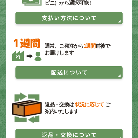
ビニ）から選択可能！
通常、ご発注から
1週間
前後で
お届けします
返品・交換は
状況に応じて
ご
案内いたします