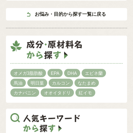
お悩み・目的から探す一覧に戻る
オメガ3脂肪酸
EPA
DHA
エビネ蘭
馬油
明日葉
カルコン
なたまめ
カナバニン
オオイタドリ
紅イモ