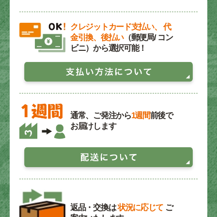
クレジットカード支払い、 代
金引換、後払い
（郵便局/ コン
ビニ）から選択可能！
通常、ご発注から
1週間
前後で
お届けします
返品・交換は
状況に応じて
ご