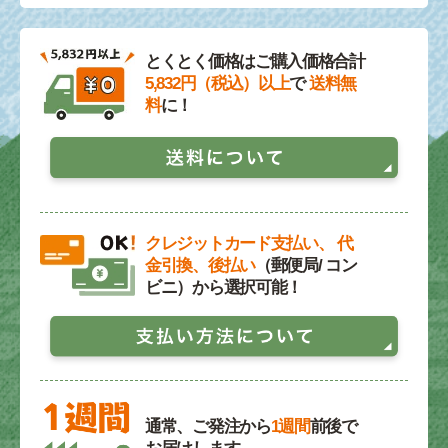
とくとく価格はご購入価格合計
5,832円（税込）以上
で
送料無
料
に！
クレジットカード支払い、 代
金引換、後払い
（郵便局/ コン
ビニ）から選択可能！
通常、ご発注から
1週間
前後で