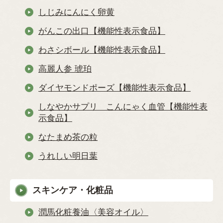
しじみにんにく卵黄
がんこの出口【機能性表示食品】
わさシボール【機能性表示食品】
高麗人参 琥珀
ダイヤモンドポーズ【機能性表示食品】
しなやかサプリ こんにゃく血管【機能性表
示食品】
なたまめ茶の粒
うれしい明日葉
スキンケア・化粧品
潤馬化粧養油〈美容オイル〉