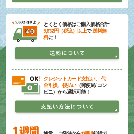
とくとく価格はご購入価格合計
5,832円（税込）以上
で
送料無
料
に！
クレジットカード支払い、 代
金引換、後払い
（郵便局/ コン
ビニ）から選択可能！
通常、ご発注から
1週間
前後で