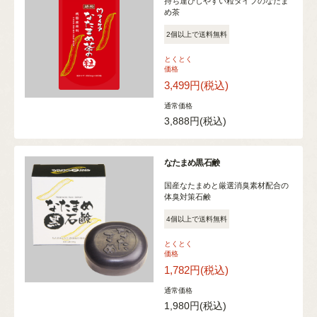
持ち運びしやすい粒タイプのなたま
め茶
2個以上で送料無料
とくとく
価格
3,499円
(税込)
通常価格
3,888円
(税込)
なたまめ黒石鹸
国産なたまめと厳選消臭素材配合の
体臭対策石鹸
4個以上で送料無料
とくとく
価格
1,782円
(税込)
通常価格
1,980円
(税込)