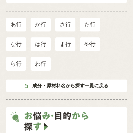
あ行
か行
さ行
た行
な行
は行
ま行
や行
ら行
わ行
成分・原材料名から探す一覧に戻る