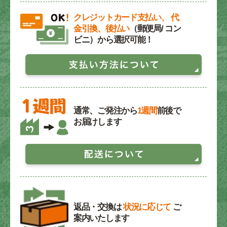
クレジットカード支払い、 代
金引換、後払い
（郵便局/ コン
ビニ）から選択可能！
通常、ご発注から
1週間
前後で
お届けします
返品・交換は
状況に応じて
ご
案内いたします