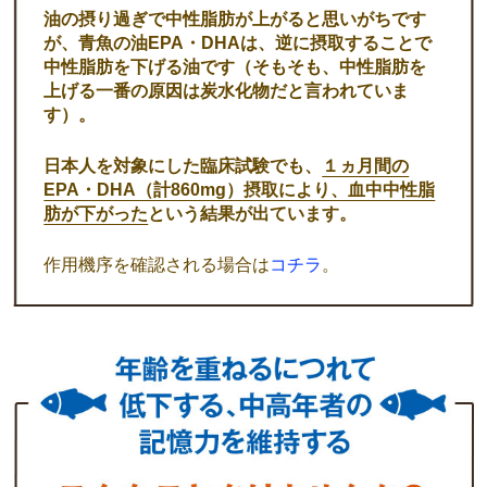
油の摂り過ぎで中性脂肪が上がると思いがちです
が、青魚の油EPA・DHAは、逆に摂取することで
中性脂肪を下げる油です（そもそも、中性脂肪を
上げる一番の原因は炭水化物だと言われていま
す）。
日本人を対象にした臨床試験でも、
１ヵ月間の
EPA・DHA（計860mg）摂取により、血中中性脂
肪が下がった
という結果が出ています。
作用機序を確認される場合は
コチラ
。