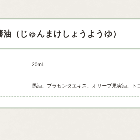
化粧養油（じゅんまけしょうようゆ）
20mL
馬油、プラセンタエキス、オリーブ果実油、ト