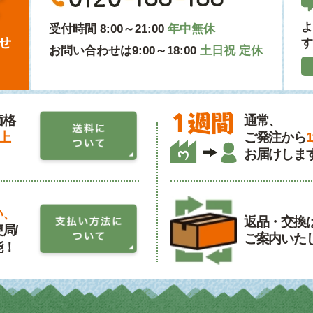
よ
受付時間 8:00～21:00
年中無休
せ
す
お問い合わせは9:00～18:00
土日祝 定休
価格
通常、
以上
ご発注から
お届けしま
い、
返品・交換
局/
ご案内いた
能！