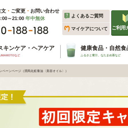
注文
・
ご変更
・
お問い合わせ
よくあるご質問
00～21:00
年中無休
ご利用
マイケアについて
スキンケア・ヘアケア
健康食品・自然食
UMAMOTOなど
ふるさと青汁、なたまめ茶など
ンペーンページ（潤馬化粧養油〈美容オイル〉）