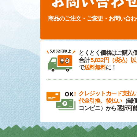
商品のご注文・ご変更・お問い合わ
とくとく価格はご購入
合計
5,832円（税込）
で
送料無料
に！
クレジットカード支払
代金引換、後払い
（郵便
コンビニ）から選択可