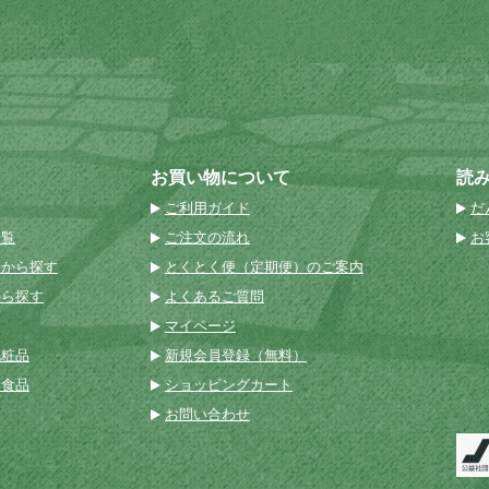
お買い物について
読
ご利用ガイド
だ
一覧
ご注文の流れ
お
名から探す
とくとく便（定期便）のご案内
から探す
よくあるご質問
マイページ
化粧品
新規会員登録（無料）
然食品
ショッピングカート
お問い合わせ