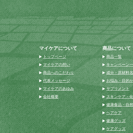
マイケアについて
商品について
トップページ
商品一覧
マイケアの想い
キャンペーン
商品へのこだわり
成分・原材料
代表メッセージ
お悩み・目的
マイケアのあゆみ
サプリメント
会社概要
スキンケア・
健康食品・自
ヘアケア
健康グッズ
ケアグッズ