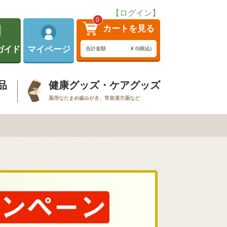
【ログイン】
0
カートを見る
ガイド
マイページ
合計金額
¥ 0(税込)
品
健康グッズ・ケアグッズ
薬用なたまめ歯みがき、宵泉漢方薬など