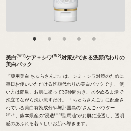
(※1)
(※2)
美白
ケア＋シワ
対策ができる洗顔代わりの
美白パック
『薬用美白 ちゅらさんご』は、シミ・シワ対策のために
毎日お使いいただける洗顔代わりの美白パックです。 使
い方は簡単、お肌に塗って30秒間おき、水やぬるま湯で
泡立てながら洗い流すだけ。 『ちゅらさんご』に配合さ
れている美白有効成分や与那国島の“さんごパウダー
(※3)
(※4)
”、熊本県産の“浸透
型馬油”がお肌に浸透し、透明
感のあふれる若々しいお肌へ導きます。