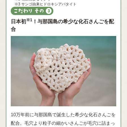
※3 サンゴ由来ヒドロキシアパタイト
※1
日本初
！与那国島の希少な化石さんごを配
合
10万年前に与那国島で誕生した希少な化石さんごを
配合。毛穴より粒子の細かいさんごが毛穴に詰まっ