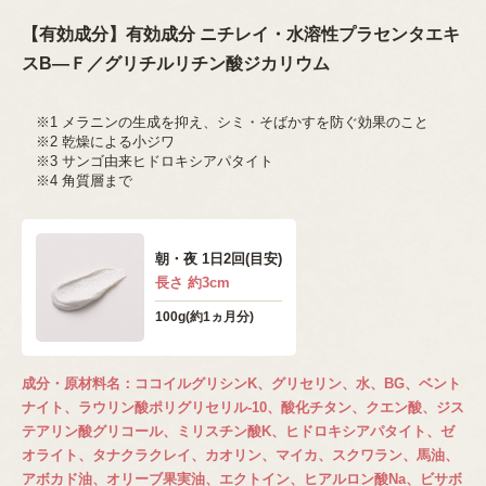
【有効成分】有効成分 ニチレイ・水溶性プラセンタエキ
スB―Ｆ／グリチルリチン酸ジカリウム
※1 メラニンの生成を抑え、
シミ・そばかすを防ぐ効果のこと
※2 乾燥による小ジワ
※3 サンゴ由来ヒドロキシアパタイト
※4 角質層まで
朝・夜 1日2回(目安)
長さ 約3cm
100g(約1ヵ月分)
成分・原材料名：ココイルグリシンK、グリセリン、水、BG、ベント
ナイト、ラウリン酸ポリグリセリル-10、酸化チタン、クエン酸、ジス
テアリン酸グリコール、ミリスチン酸K、ヒドロキシアパタイト、ゼ
オライト、タナクラクレイ、カオリン、マイカ、スクワラン、馬油、
アボカド油、オリーブ果実油、エクトイン、ヒアルロン酸Na、ビサボ