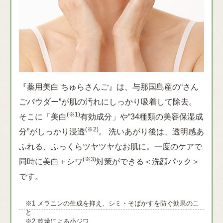
『薬用美白 ちゅらさんご』は、与那国島産の“さん
ごパウダー”が肌の汚れにしっかり吸着して除去。
(※1)
そこに「美白
有効成分」や“34種類の美容保湿成
(※2)
分”がしっかり浸透
。 洗いあがり後は、透明感あ
ふれる、ふっくらツヤツヤなお肌に。一度のケアで
(※3)
同時に美白＋シワ
対策ができる＜洗顔パック＞
です。
※1 メラニンの生成を抑え、シミ・そばかすを防ぐ効果のこ
と
※2 乾燥による小ジワ