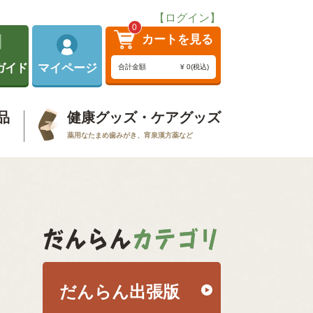
【ログイン】
0
カートを見る
ガイド
マイページ
合計金額
¥ 0(税込)
品
健康グッズ・ケアグッズ
薬用なたまめ歯みがき、宵泉漢方薬など
だんらん出張版