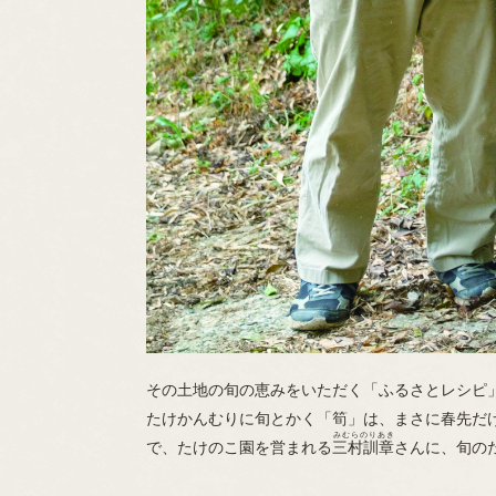
その土地の旬の恵みをいただく「ふるさとレシピ
たけかんむりに旬とかく「筍」は、まさに春先だ
みむらのりあき
で、たけのこ園を営まれる
三村訓章
さんに、旬の