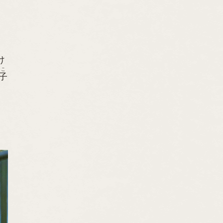
け
こ
子