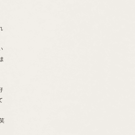
れ
い
ま
好
て
笑