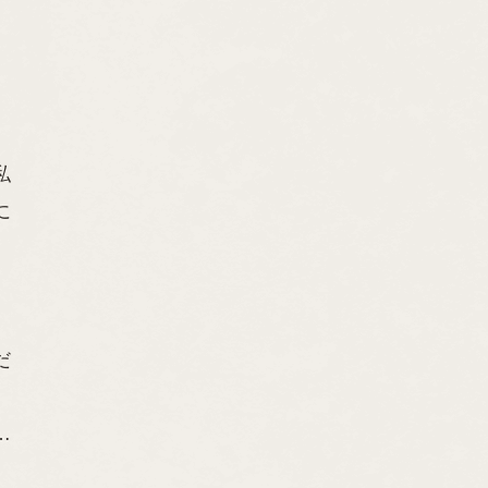
私
に
だ
…