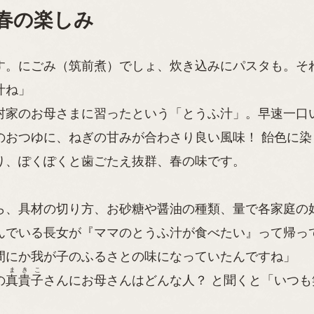
春の楽しみ
す。にごみ（筑前煮）でしょ、炊き込みにパスタも。そ
汁ね」
家のお母さまに習ったという「とうふ汁」。早速一口
のおつゆに、ねぎの甘みが合わさり良い風味！ 飴色に染
り、ぽくぽくと歯ごたえ抜群、春の味です。
ら、具材の切り方、お砂糖や醤油の種類、量で各家庭の
んでいる長女が『ママのとうふ汁が食べたい』って帰っ
間にか我が子のふるさとの味になっていたんですね」
まきこ
の
真貴子
さんにお母さんはどんな人？ と聞くと「いつも