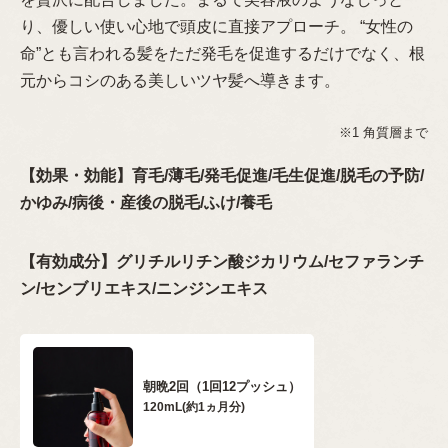
り、優しい使い心地で頭皮に直接アプローチ。 “女性の
命”とも言われる髪をただ発毛を促進するだけでなく、根
元からコシのある美しいツヤ髪へ導きます。
※1 角質層まで
【効果・効能】育毛/薄毛/発毛促進/毛生促進/脱毛の予防/
かゆみ/病後・産後の脱毛/ふけ/養毛
【有効成分】グリチルリチン酸ジカリウム/セファランチ
ン/センブリエキス/ニンジンエキス
朝晩2回（1回12プッシュ）
120mL(約1ヵ月分)