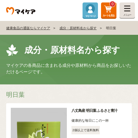
0
メニュー
カートを見る
マイページ
健康食品の通販ならマイケア
成分・原材料名から探す
明日葉
成分・原材料名から探す
マイケアの各商品に含まれる成分や原材料から商品をお探しいた
だけるページです。
明日葉
八丈島産 明日葉 ふるさと青汁
健康的な毎日にこの一杯
2個以上で送料無料