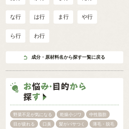
な行
は行
ま行
や行
ら行
わ行
成分・原材料名から探す一覧に戻る
野菜不足が気になる
乾燥小ジワ
中性脂肪
目が疲れる
口臭
髪がパサつく
薄毛・脱毛