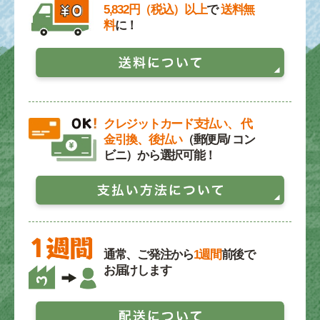
5,832円（税込）以上
で
送料無
料
に！
クレジットカード支払い、 代
金引換、後払い
（郵便局/ コン
ビニ）から選択可能！
通常、ご発注から
1週間
前後で
お届けします