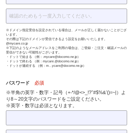
※ドメイン指定受信を設定されている場合は、メールが正しく届かないことがござ
います。
その際は下記のドメインが受信できるよう設定をお願いいたします。
@mycare.co.jp
※下記のようなメールアドレスをご利用の場合は、ご登録・ご注文・確認メールの
受信ができない可能性がございます。
・ドットで始まる （例：.mycare@docomo.ne.jp）
・ドットで終わる （例：mycare.@docomo.ne.jp）
・ドットが連続する （例：m…ycare@docomo.ne.jp）
パスワード
必須
※半角の英字・数字・記号（+-*/@<>_!?"#$%&'()=~|）よ
り8～20文字のパスワードをご設定ください。
※英字・数字は必須となります。