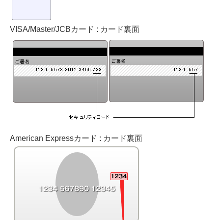
る場合
（２） 当社所定の利用申込書に虚偽の事項を記載し又は
記入漏れがある場合並びにそのおそれがある場合
VISA/Master/JCBカード :
カード裏面
（３） 第４条第２項の条件を備えていない場合又はその
おそれがある場合
（４） 利用申込者が成年被後見人の場合
（５） 利用申込者が被保佐人又は被補助人の場合で、当
社所定の様式により保佐人又は補助人の同意を得ていない
場合
（６） 第10条（利用者の禁止行為）に違反するおそれが
ある場合
（７） 過去に第11条（本サービス利用の一時停止及び解
除）の処分を受けたことがある場合 、又は第11条第１項
（本サービス利用の一時停止及び解除）の（4）に該当す
American Expressカード :
る場合
カード裏面
（８） 第16条（当社の知的所有権）に違反するおそれが
ある場合
（９） 過去に本サービス利用による商品役務購入代金の
支払を遅滞し又は不正に免れようとしたことがある場合
（１０） 当社規定に基づき、第三者機関の審査により本
サービスの利用が不適当と判断した場合（利用申込の後、
電子メール・お電話にてご連絡します。）
（１１） その他、当社が不適当と判断する相当の理由が