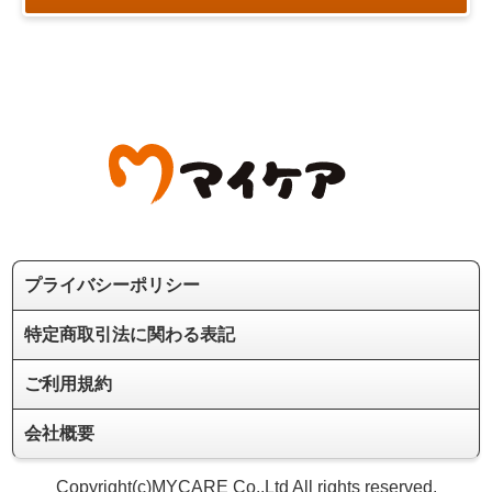
（１） 利用者の同意が得られた場合
（２） 法令により開示が求められた場合
（３） 利用者に対し本規約に基づく義務の履行を請求す
る場合
（４） 本サービスの技術的又は経済的機能向上のため必
要な場合
（５） その他、本サービスの運用上、相当の必要性があ
る場合
（通信機器等）
第８条 利用者は、自己の責任において、本サービスを利
用するために必要なコンピュータ端末、通信機器、通信回
線その他の設備を保持し管理するものとします。
２ 利用者が本サービスを利用するために必要な通信回線
の利用料金は、本サービス料金には含まれず、利用者が直
プライバシーポリシー
接これを負担するものとします。
（ＩＤ及びパスワードの管理責任）
特定商取引法に関わる表記
第９条 本サービスを利用するには、利用者は、利用申込
承認の時に当社が通 知するＩＤ（個人識別番号）及び利
ご利用規約
用者が設定するパスワード（暗証番号）を使用するものと
します。
２ 利用者は、当社所定の手続により、パスワードを変更
会社概要
することができます。
３ 利用者は、ＩＤ及びパスワードを自己の責任において
Copyright(c)MYCARE Co.,Ltd All rights reserved.