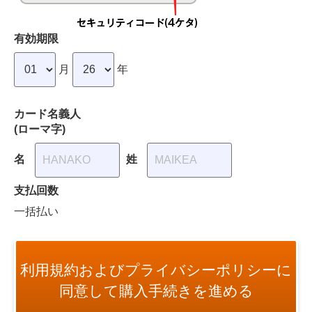
ある場合
２ 利用申込の承認後であっても、利用申込者が前項のい
ずれかに該当することが判明した場合、当社はその承認を
有効期限
取り消すことがあります。但し、承認が取り消された場合
でも、利用者は、本サービスの利用により発生した支払義
務等の本規約上の履行責任を免れないものとします。
月
年
（変更の届出）
第６条 利用者が利用申込の際又はその後に当社に届け出
た内容に変更が生じた場合、利用者は、当社所定の方法に
カード名義人
より、遅滞なく、その旨を届け出るものとします。
(ローマ字)
２ 前項の届出を怠った場合、利用者が不利益を被ったと
しても、当社は一切その責任を負いません。また、当社か
名
姓
らの通知等が利用者に不到達となっても、通常到達すべき
ときに到達したものとみなします。
３ 当社は、変更内容を審査し、本サービスの利用を一時
支払回数
的に停止し又は利用契約を解除することがあります。
一括払い
（利用者情報の取り扱い）
第７条 利用者が入会申込の際又はその後に当社に届け出
た事項及び本サービスの利用状況は、当社のデータベース
に登録されます。登録された情報は当社の所有に属するも
利用規約およびプライバシーポリシーに
のとします。
２ 当社は、前項の登録された情報を当社の事業運営のた
同意して購入手続きを進める
めにのみ利用するものとし、下記の場合を除き、個人識別
が可能な形式で第三者に提供しないものとします。