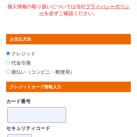
２ 本規約の変更は利用者に通知された時に効力を生じる
個人情報の取り扱いについては当社
プライバシーポリシ
ものとします。
ー
を必ずご確認ください。
第２章 利用者
（利用の申込）
第４条 本サービスの利用を希望する者は、本規約の内容
お支払方法
を承諾したうえで、当社所定のオンラインサインアップの
方法で必要事項を正確に漏れなく記載し、当社に申し込む
クレジット
ものとします。
利用者は、以下の条件を備えていることを必要とします。
代金引換
（１） 個人の場合は引き続き６か月以上日本国内に居住
後払い（コンビニ・郵便局）
していること
（２） 法人の場合は日本国内に事業拠点（本店、支店、
営業所又は事務所等）を有していること
クレジットカード情報入力
２ 利用申込者は本規約の内容を承諾しているものとみな
します。
３ 当社が当社所定の方法で利用申込を承認した時に、本
カード番号
規約に基づく本サービスの利用契約が利用者と当社との間
で成立するものとします。
（利用申込の不承認）
第５条 利用申込者が次のいずれかに該当する場合、利用
セキュリティコード
申込を承認しないことがあります。
（１） 利用申込者が実在しない場合又はそのおそれがあ