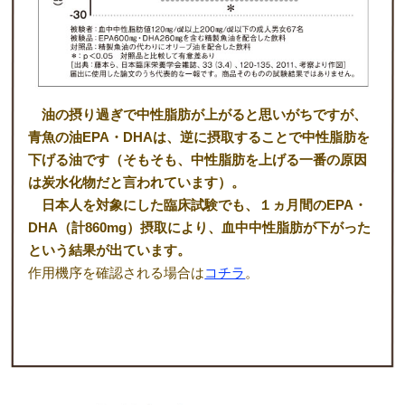
油の摂り過ぎで中性脂肪が上がると思いがちですが、
青魚の油EPA・DHAは、逆に摂取することで中性脂肪を
下げる油です（そもそも、中性脂肪を上げる一番の原因
は炭水化物だと言われています）。
日本人を対象にした臨床試験でも、１ヵ月間のEPA・
DHA（計860mg）摂取により、血中中性脂肪が下がった
という結果が出ています。
作用機序を確認される場合は
コチラ
。