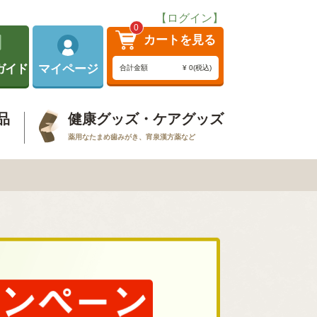
【ログイン】
0
カートを見る
ガイド
マイページ
合計金額
¥ 0(税込)
品
健康グッズ・ケアグッズ
薬用なたまめ歯みがき、宵泉漢方薬など