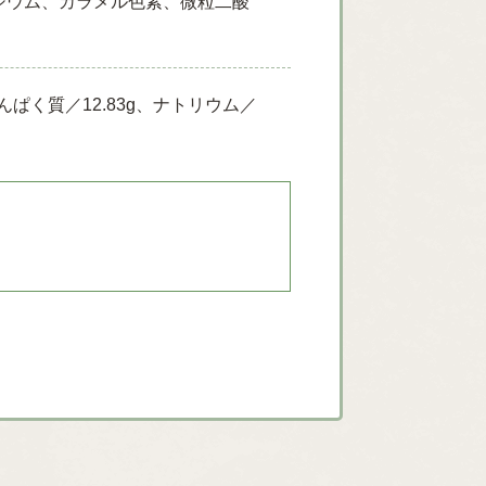
シウム、カラメル色素、微粒二酸
、たんぱく質／12.83g、ナトリウム／