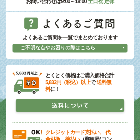
お問い合わせは9:00～18:00
土日祝 定休
よくあるご質問を一覧でまとめております
ご不明な点やお困りの際はこちら
とくとく価格はご購入価格合計
5,832円（税込）以上
で
送料無
料
に！
クレジットカード支払い、 代
金引換、後払い
（郵便局/ コン