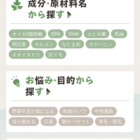
オメガ3脂肪酸
EPA
DHA
エビネ蘭
馬油
明日葉
カルコン
なたまめ
カナバニン
オオイタドリ
紅イモ
野菜不足が気になる
乾燥小ジワ
中性脂肪
目が疲れる
口臭
髪がパサつく
薄毛・脱毛