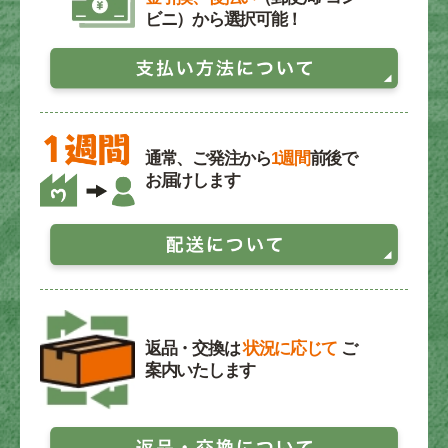
ビニ）から選択可能！
通常、ご発注から
1週間
前後で
お届けします
返品・交換は
状況に応じて
ご
案内いたします