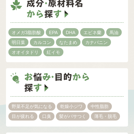
オメガ3脂肪酸
EPA
DHA
エビネ蘭
馬油
明日葉
カルコン
なたまめ
カナバニン
オオイタドリ
紅イモ
野菜不足が気になる
乾燥小ジワ
中性脂肪
目が疲れる
口臭
髪がパサつく
薄毛・脱毛