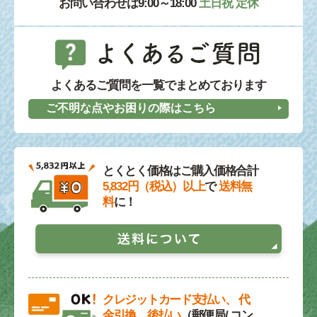
お問い合わせは9:00～18:00
土日祝 定休
よくあるご質問を一覧でまとめております
ご不明な点やお困りの際はこちら
とくとく価格はご購入価格合計
5,832円（税込）以上
で
送料無
料
に！
クレジットカード支払い、 代
金引換、後払い
（郵便局/ コン