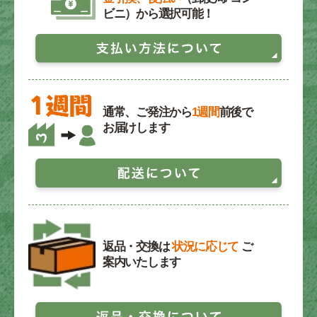
ビニ）から選択可能！
通常、ご発注から
1週間
前後で
お届けします
返品・交換は
状況に応じて
ご
案内いたします