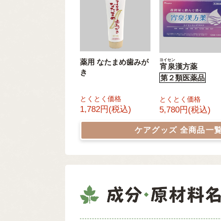
ヨイセン
薬用 なたまめ歯みが
宵泉
漢方薬
き
第２類医薬品
とくとく価格
とくとく価格
1,782円(税込)
5,780円(税込)
ケアグッズ
全商品一