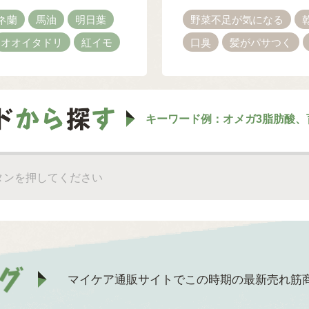
ネ蘭
馬油
明日葉
野菜不足が気になる
オオイタドリ
紅イモ
口臭
髪がパサつく
キーワード例：オメガ3脂肪酸、
マイケア通販サイトでこの時期の最新売れ筋