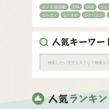
オメガ3脂肪酸
EPA
DHA
エビ
カルコン
なたまめ
カナバニン