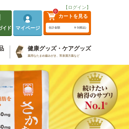
【ログイン】
0
カートを見る
ガイド
マイページ
合計金額
¥ 0(税込)
品
健康グッズ・ケアグッズ
薬用なたまめ歯みがき、宵泉漢方薬など