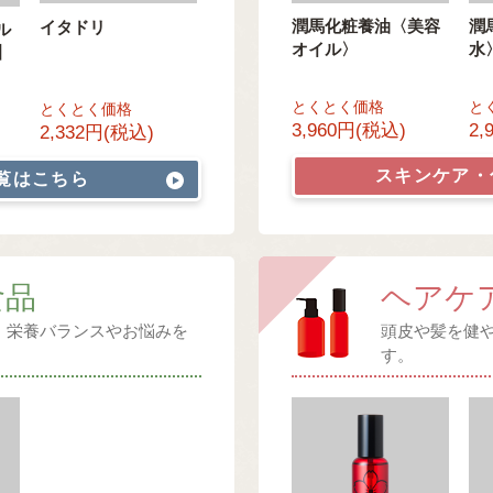
潤馬化粧養油〈美容
潤
イタドリ
ル
オイル〉
水
】
とくとく価格
と
とくとく価格
3,960円(税込)
2,
2,332円(税込)
スキンケア
覧はこちら
食品
ヘアケ
、栄養バランスやお悩みを
頭皮や髪を健
。
す。