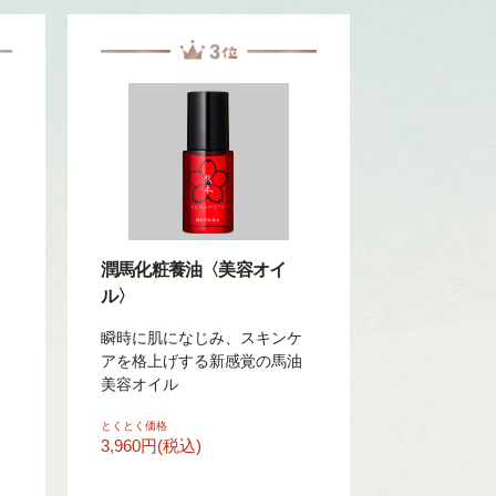
潤馬化粧養油〈美容オイ
ル〉
瞬時に肌になじみ、スキンケ
アを格上げする新感覚の馬油
美容オイル
とくとく価格
3,960円(税込)