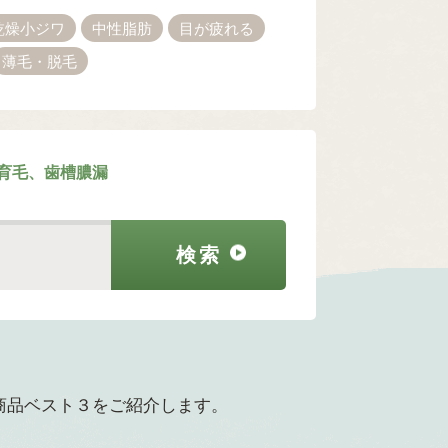
乾燥小ジワ
中性脂肪
目が疲れる
薄毛・脱毛
育毛、歯槽膿漏
商品ベスト３をご紹介します。