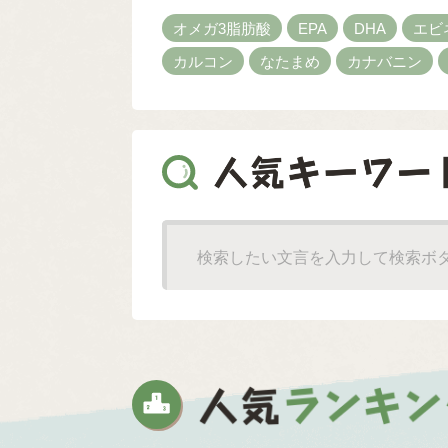
オメガ3脂肪酸
EPA
DHA
エビ
カルコン
なたまめ
カナバニン