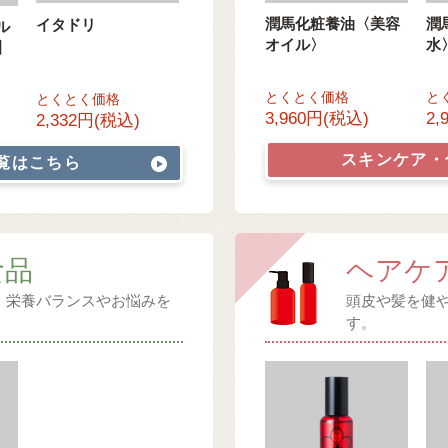
潤馬化粧養油〈美容
潤
イタドリ
ル
オイル〉
水
】
とくとく価格
と
とくとく価格
3,960円(税込)
2,
2,332円(税込)
スキンケア
覧はこちら
食品
ヘアケ
、栄養バランスやお悩みを
頭皮や髪を健
。
す。