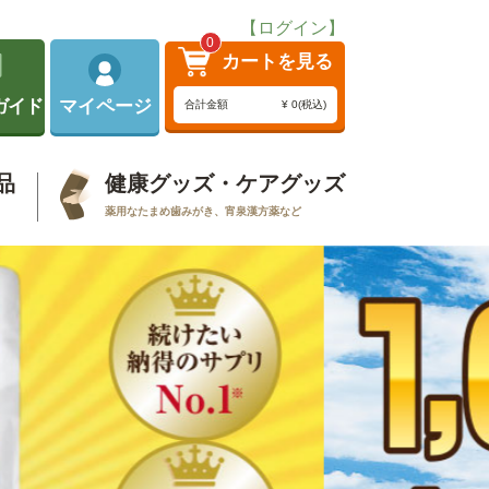
【ログイン】
0
カートを見る
ガイド
マイページ
合計金額
¥ 0(税込)
品
健康グッズ・ケアグッズ
薬用なたまめ歯みがき、宵泉漢方薬など