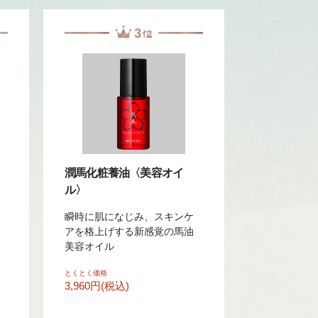
潤馬化粧養油〈美容オイ
ル〉
瞬時に肌になじみ、スキンケ
アを格上げする新感覚の馬油
美容オイル
とくとく価格
3,960円(税込)