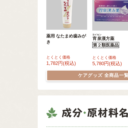
ヨイセン
薬用 なたまめ歯みが
宵泉
漢方薬
き
第２類医薬品
とくとく価格
とくとく価格
1,782円(税込)
5,780円(税込)
ケアグッズ
全商品一