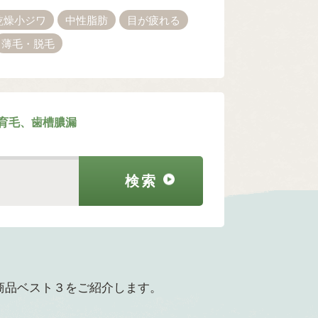
乾燥小ジワ
中性脂肪
目が疲れる
薄毛・脱毛
育毛、歯槽膿漏
商品ベスト３をご紹介します。