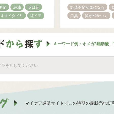
ネ蘭
馬油
明日葉
野菜不足が気になる
オオイタドリ
紅イモ
口臭
髪がパサつく
キーワード例：オメガ3脂肪酸、
マイケア通販サイトでこの時期の最新売れ筋