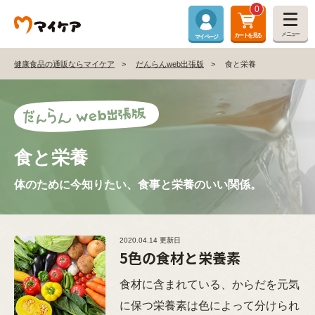
0
メニュー
カートを見る
マイページ
健康食品の通販ならマイケア
だんらんweb出張版
食と栄養
食と栄養
体のために今知りたい、食事と栄養のいい関係。
2020.04.14 更新日
5色の食材と栄養素
食材に含まれている、からだを元気
に保つ栄養素は色によって分けられ