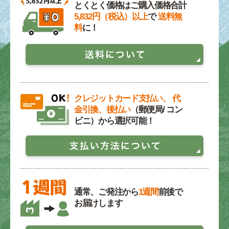
とくとく価格はご購入価格合計
5,832円（税込）以上
で
送料無
料
に！
クレジットカード支払い、 代
金引換、後払い
（郵便局/ コン
ビニ）から選択可能！
通常、ご発注から
1週間
前後で
お届けします