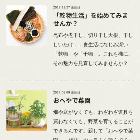
2019.11.27 更新日
「乾物生活」を始めてみま
せんか？
昆布や煮干し、切り干し大根、干し
しいたけ……食生活になじみ深い
「乾物」や「干物」。これを機に、
その魅力を見直してみませんか？
2019.08.09 更新日
おへやで菜園
畑や庭がなくても、わざわざ道具を
買わなくても、野菜を育てることが
できるんです。題して「おへやで菜