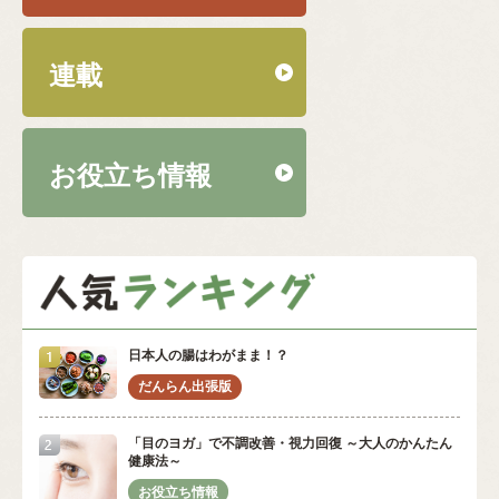
連載
お役立ち情報
日本人の腸はわがまま！？
「目のヨガ」で不調改善・視力回復 ～大人のかんたん
健康法～