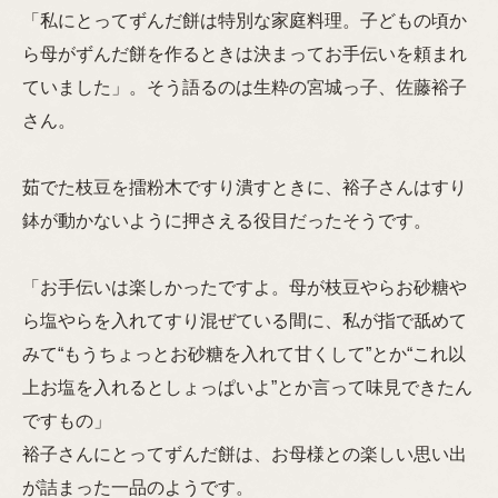
「私にとってずんだ餅は特別な家庭料理。子どもの頃か
ら母がずんだ餅を作るときは決まってお手伝いを頼まれ
ていました」。そう語るのは生粋の宮城っ子、佐藤裕子
さん。
茹でた枝豆を擂粉木ですり潰すときに、裕子さんはすり
鉢が動かないように押さえる役目だったそうです。
「お手伝いは楽しかったですよ。母が枝豆やらお砂糖や
ら塩やらを入れてすり混ぜている間に、私が指で舐めて
みて“もうちょっとお砂糖を入れて甘くして”とか“これ以
上お塩を入れるとしょっぱいよ”とか言って味見できたん
ですもの」
裕子さんにとってずんだ餅は、お母様との楽しい思い出
が詰まった一品のようです。