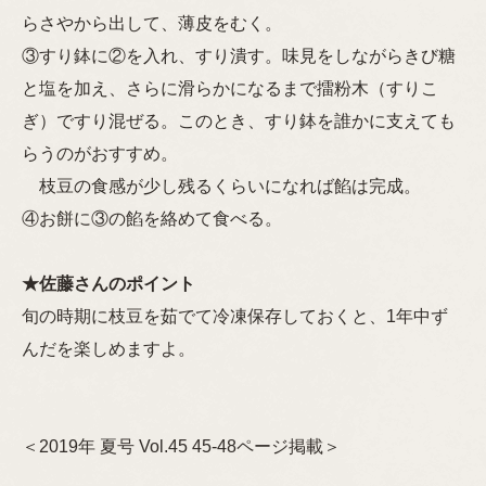
らさやから出して、薄皮をむく。
③すり鉢に②を入れ、すり潰す。味見をしながらきび糖
と塩を加え、さらに滑らかになるまで擂粉木（すりこ
ぎ）ですり混ぜる。このとき、すり鉢を誰かに支えても
らうのがおすすめ。
枝豆の食感が少し残るくらいになれば餡は完成。
④お餅に③の餡を絡めて食べる。
★佐藤さんのポイント
旬の時期に枝豆を茹でて冷凍保存しておくと、1年中ず
んだを楽しめますよ。
＜2019年 夏号 Vol.45 45-48ページ掲載＞