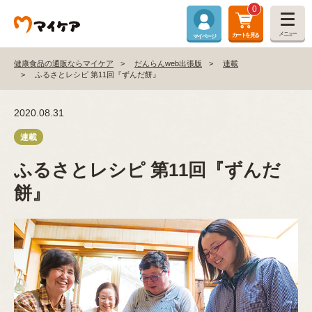
0
メニュー
カートを見る
マイページ
健康食品の通販ならマイケア
だんらんweb出張版
連載
ふるさとレシピ 第11回『ずんだ餅』
2020.08.31
ふるさとレシピ 第11回『ずんだ
餅』