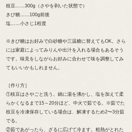
枝豆……300g（さやを剥いた状態で）
きび糖……100g前後
塩……小さじ1程度
※きび糖はお好みで白砂糖や三温糖に替えてもOK。さら
には家庭によってみりんや出汁を入れる場合もあるそう
です。味見をしながらお好みに合わせて味を調整してみ
てもいいかもしれません。
［作り方］
①枝豆はさやごと洗う。鍋に湯を沸かし、塩を加えて柔
らかくなるまで15～20分ほど、中火で茹でる。※茹でた
枝豆を冷凍保存している場合は、解凍するため2〜3分茹
でる。
②茹であがったら、ざるに広げて冷ます。粗熱がとれた