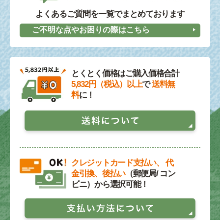
よくあるご質問を一覧でまとめております
ご不明な点やお困りの際はこちら
とくとく価格はご購入価格合計
5,832円（税込）以上
で
送料無
料
に！
クレジットカード支払い、 代
金引換、後払い
（郵便局/ コン
ビニ）から選択可能！