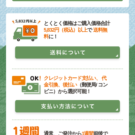
とくとく価格はご購入価格合計
5,832円（税込）以上
で
送料無
料
に！
クレジットカード支払い、 代
金引換、後払い
（郵便局/ コン
ビニ）から選択可能！
通常、ご発注から
1週間
前後で