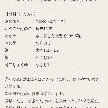
【材料（2人前）】
京の御だし ：400cc（2パック）
水煮のたけのこ：穂先1/3本
わかめ ：水に戻した状態で20〜30g
木の芽 ：お好みで
酒 ：大さじ1と1/2
塩 ：小さじ1/2
薄口しょうゆ ：小さじ1
①わかめは水に5分ほどさらして戻し、食べやすい大き
さに切る。
②水煮たけのこは縦薄切りにする。
③鍋にだし、水煮のたけのこを入れ中火で2〜3分煮る。