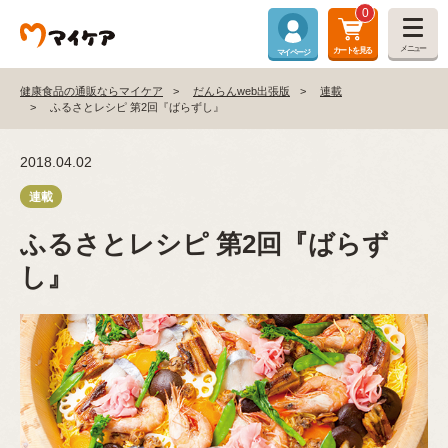
0
メニュー
カートを見る
マイページ
健康食品の通販ならマイケア
だんらんweb出張版
連載
ふるさとレシピ 第2回『ばらずし』
2018.04.02
ふるさとレシピ 第2回『ばらず
し』