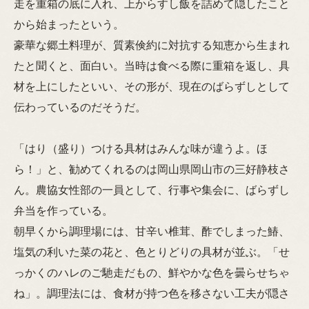
走を重箱の底に入れ、上からすし飯を詰めて隠したこと
から始まったという。
豪華な郷土料理が、質素倹約に対抗する知恵から生まれ
たと聞くと、面白い。当時は食べる際に重箱を返し、具
材を上にしたといい、その形が、現在のばらずしとして
伝わっているのだそうだ。
「はり（盛り）つける具材はみんな味が違うよ。ほ
ら！」と、勧めてくれるのは岡山県岡山市の三好静枝さ
ん。農協女性部の一員として、行事や集会に、ばらずし
弁当を作っている。
朝早くから調理場には、甘辛い椎茸、酢でしまった鰆、
塩気の利いた菜の花と、色とりどりの具材が並ぶ。「せ
っかくのハレのご馳走だもの、鮮やかな色を曇らせちゃ
ね」。調理法には、食材が持つ色を移さない工夫が隠さ