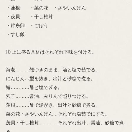
・蓮根 ・菜の花 ・さやいんげん
・茂貝 ・干し椎茸
・錦糸卵 ・ごぼう
・すし飯
① 上に盛る具材はそれぞれ下味を付ける。
海老………殻つきのまま、酒と塩で茹でる。
にんじん…型を抜き、出汁と砂糖で煮る。
鰆…………酢と塩で〆る。
穴子………醤油、みりんで照りつける。
蓮根………酢で湯がき、出汁と砂糖で煮る。
菜の花・さやいんげん…それぞれ塩茹でにする。
茂貝・干し椎茸…………それぞれ出汁、醤油、砂糖で煮
る。