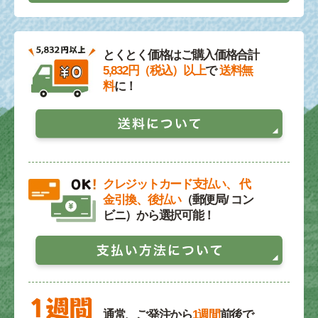
とくとく価格はご購入価格合計
5,832円（税込）以上
で
送料無
料
に！
クレジットカード支払い、 代
金引換、後払い
（郵便局/ コン
ビニ）から選択可能！
通常、ご発注から
1週間
前後で