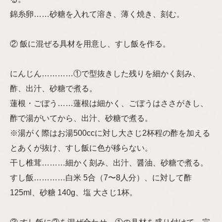
錦糸卵……砂糖を入れて溶き、薄く焼き、刻む。
② 飯に混ぜる具材を用意し、すし飯を作る。
にんじん…………①で型抜きした残りを細かく刻み、
酢、出汁、砂糖で煮る。
蓮根・ごぼう……蓮根は細かく、ごぼうはささがきし、
酢で湯がいてから、出汁、砂糖で煮る。
※湯がく際はお湯500ccに対し大さじ2杯程の酢を加える
とあくが抜け、すし飯に色が移らない。
干し椎茸………細かく刻み、出汁、醤油、砂糖で煮る。
すし飯…………白米 5合（7〜8人分）、に対して酢
125ml、砂糖 140g、塩 大さじ1杯。