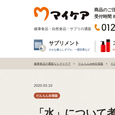
商品のご
受付時間 8:
健康食品・自然食品・サプリの通販
サプリメント
さかな暮らしダブル、一望百景など
K
健康食品の通販ならマイケア
だんらんweb出張版
だ
2020.03.10
「水」について