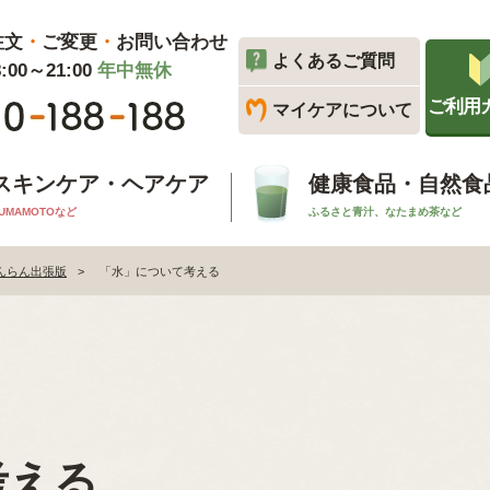
注文
・
ご変更
・
お問い合わせ
よくあるご質問
00～21:00
年中無休
ご利用
マイケアについて
スキンケア・ヘアケア
健康食品・自然食
UMAMOTOなど
ふるさと青汁、なたまめ茶など
んらん出張版
「水」について考える
考える