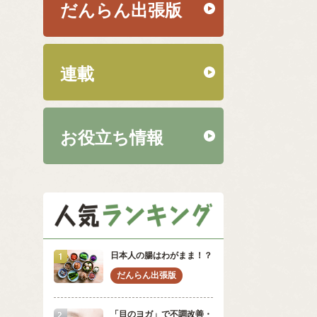
だんらん出張版
連載
お役立ち情報
日本人の腸はわがまま！？
「目のヨガ」で不調改善・