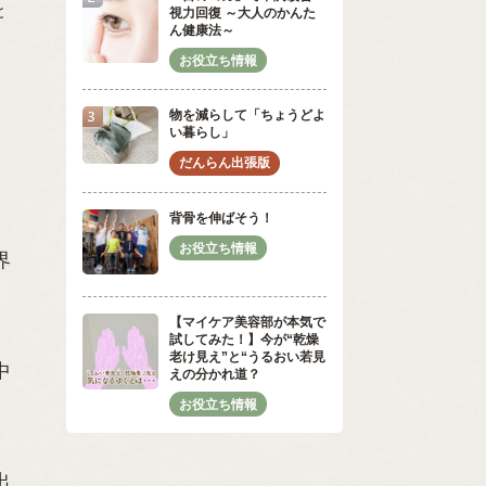
と
視力回復 ～大人のかんた
ん健康法～
物を減らして「ちょうどよ
い暮らし」
背骨を伸ばそう！
界
【マイケア美容部が本気で
試してみた！】今が“乾燥
老け見え”と“うるおい若見
中
えの分かれ道？
出