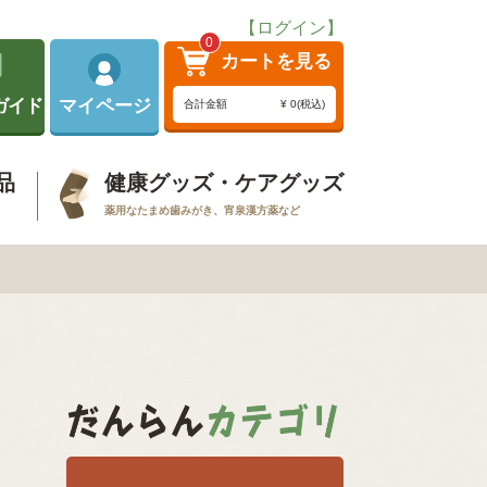
【ログイン】
0
カートを見る
ガイド
マイページ
合計金額
¥ 0(税込)
品
健康グッズ・ケアグッズ
薬用なたまめ歯みがき、宵泉漢方薬など