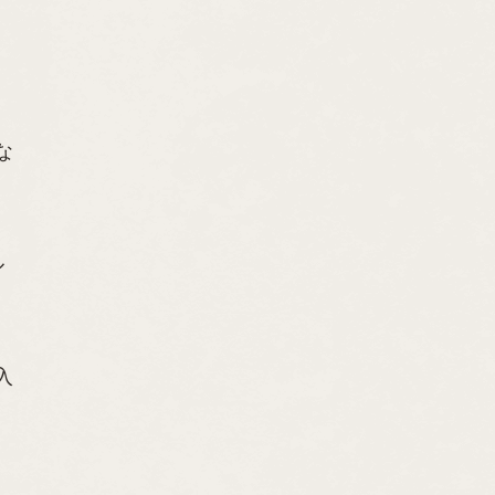
な
ル
入