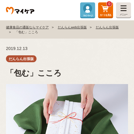
0
メニュー
カートを見る
マイページ
健康食品の通販ならマイケア
だんらんweb出張版
だんらん出張版
「包む」こころ
2019.12.13
「包む」こころ