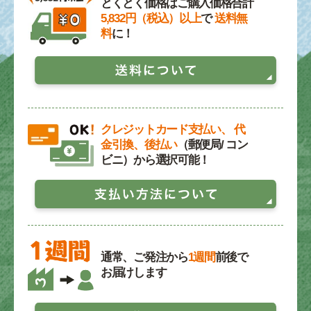
とくとく価格はご購入価格合計
5,832円（税込）以上
で
送料無
料
に！
クレジットカード支払い、 代
金引換、後払い
（郵便局/ コン
ビニ）から選択可能！
通常、ご発注から
1週間
前後で
お届けします