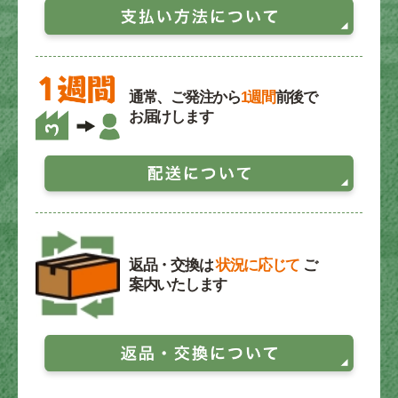
通常、ご発注から
1週間
前後で
お届けします
返品・交換は
状況に応じて
ご
案内いたします