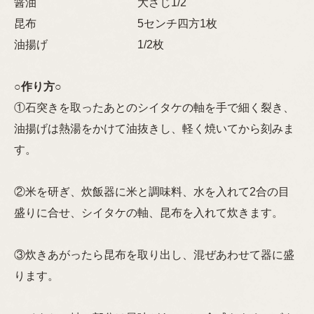
醤油 大さじ1/2
昆布 5センチ四方1枚
油揚げ 1/2枚
○
作り方
○
①石突きを取ったあとのシイタケの軸を手で細く裂き、
油揚げは熱湯をかけて油抜きし、軽く焼いてから刻みま
す。
②米を研ぎ、炊飯器に米と調味料、水を入れて2合の目
盛りに合せ、シイタケの軸、昆布を入れて炊きます。
③炊きあがったら昆布を取り出し、混ぜあわせて器に盛
ります。