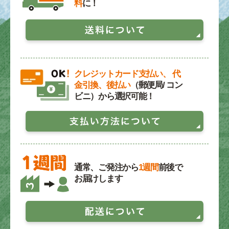
料
に！
クレジットカード支払い、 代
金引換、後払い
（郵便局/ コン
ビニ）から選択可能！
通常、ご発注から
1週間
前後で
お届けします