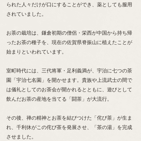
られた人々だけが口にすることができ、薬としても服用
されていました。
お茶の栽培は、鎌倉初期の僧侶・栄西が中国から持ち帰
ったお茶の種子を、現在の佐賀県脊振山に植えたことが
始まりといわれています。
室町時代には、三代将軍・足利義満が、宇治に七つの茶
園「宇治七名園」を開かせます。貴族や上流武士の間で
は儀礼としてのお茶会が開かれるとともに、遊びとして
飲んだお茶の産地を当てる「闘茶」が大流行。
その後、禅の精神とお茶を結びつけた「侘び茶」が生ま
れ、千利休がこの侘び茶を発展させ、「茶の湯」を完成
させました。