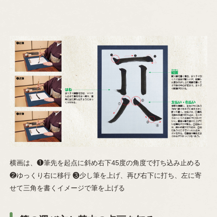
横画は、❶筆先を起点に斜め右下45度の角度で打ち込み止める
❷ゆっくり右に移行 ❸少し筆を上げ、再び右下に打ち、左に寄
せて三角を書くイメージで筆を上げる