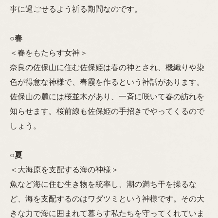
事に過ごせるよう祈る期間なのです。
○
春
＜春をもたらす女神＞
奈良の佐保山に住む佐保姫は春の神とされ、機織りや染
色が得意な神様で、春霞を作るという神話があります。
佐保山の麓には桜並木があり、一斉に咲いて春の訪れを
知らせます。桜前線も佐保姫の手招きでやってくるので
しょう。
○
夏
＜大海原を支配する海の神様＞
魚など海に住む生き物を統率し、潮の満ち干を操るな
ど、海を支配するのはワダツミという神様です。その大
きな力で海に囲まれて暮らす私たちを守ってくれていま