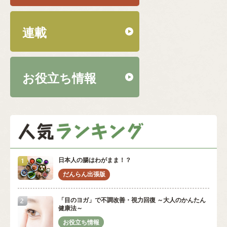
連載
お役立ち情報
日本人の腸はわがまま！？
「目のヨガ」で不調改善・視力回復 ～大人のかんたん
健康法～