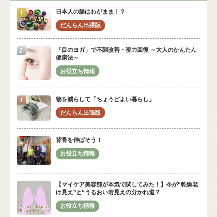
日本人の腸はわがまま！？
「目のヨガ」で不調改善・視力回復 ～大人のかんたん
健康法～
物を減らして「ちょうどよい暮らし」
背骨を伸ばそう！
【マイケア美容部が本気で試してみた！】今が“乾燥老
け見え”と“うるおい若見えの分かれ道？