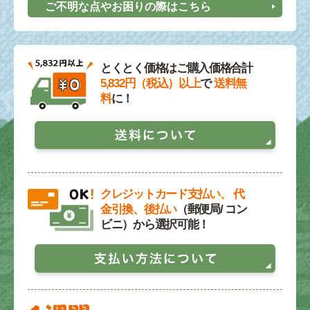
ご不明な点やお困りの際はこちら
とくとく価格はご購入価格合計
5,832円（税込）以上
で
送料無
料
に！
クレジットカード支払い、 代
金引換、後払い
（郵便局/ コン
ビニ）から選択可能！