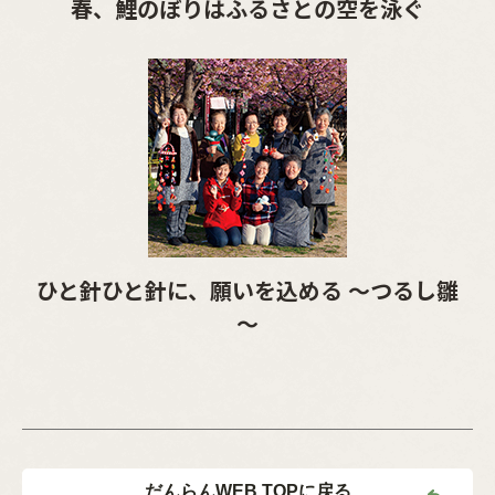
春、鯉のぼりはふるさとの空を泳ぐ
ひと針ひと針に、願いを込める ～つるし雛
～
だんらんWEB TOPに戻る