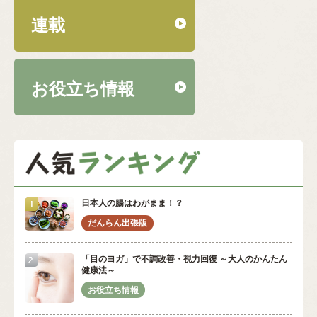
連載
お役立ち情報
日本人の腸はわがまま！？
「目のヨガ」で不調改善・視力回復 ～大人のかんたん
健康法～