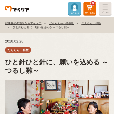
0
メニュー
カートを見る
マイページ
健康食品の通販ならマイケア
だんらんweb出張版
だんらん出張版
ひと針ひと針に、願いを込める ～つるし雛～
2018.02.28
ひと針ひと針に、願いを込める ～
つるし雛～