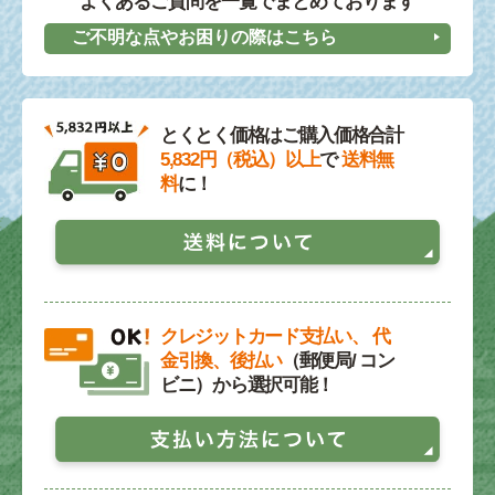
よくあるご質問を一覧でまとめております
ご不明な点やお困りの際はこちら
とくとく価格はご購入価格合計
5,832円（税込）以上
で
送料無
料
に！
クレジットカード支払い、 代
金引換、後払い
（郵便局/ コン
ビニ）から選択可能！