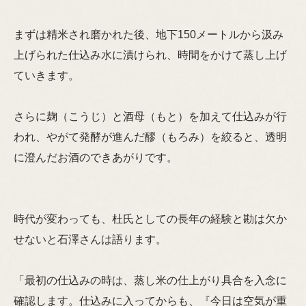
まずは精米され磨かれた後、地下150メートルから汲み
上げられた仕込み水に漬けられ、時間をかけて蒸し上げ
ていきます。
さらに麹（こうじ）と酒母（もと）を加えて仕込みが行
われ、やがて発酵が進んだ醪（もろみ）を絞ると、透明
に澄んだお酒のできあがりです。
時代が変わっても、杜氏としての長年の経験と勘は欠か
せないと石澤さんは語ります。
「最初の仕込みの時は、蒸し米の仕上がり具合を入念に
確認します。仕込みに入ってからも、『今日は空気が重