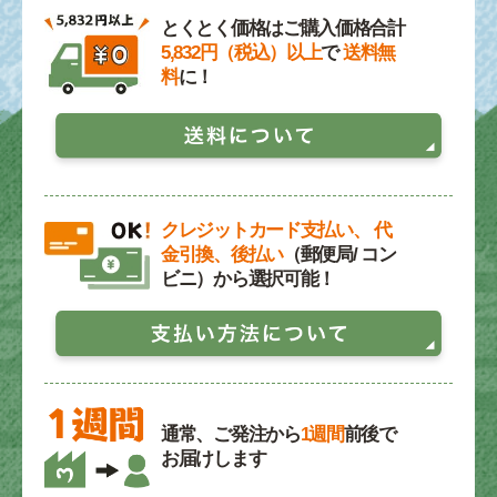
とくとく価格はご購入価格合計
5,832円（税込）以上
で
送料無
料
に！
クレジットカード支払い、 代
金引換、後払い
（郵便局/ コン
ビニ）から選択可能！
通常、ご発注から
1週間
前後で
お届けします