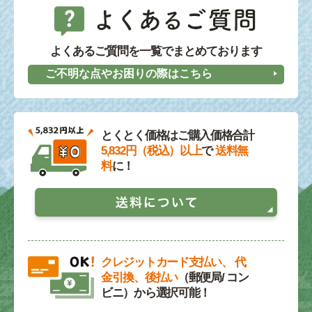
よくあるご質問を一覧でまとめております
ご不明な点やお困りの際はこちら
とくとく価格はご購入価格合計
5,832円（税込）以上
で
送料無
料
に！
クレジットカード支払い、 代
金引換、後払い
（郵便局/ コン
ビニ）から選択可能！