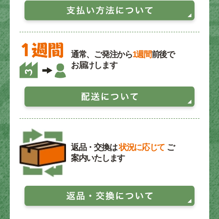
通常、ご発注から
1週間
前後で
お届けします
返品・交換は
状況に応じて
ご
案内いたします