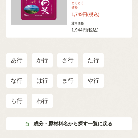
とくとく
価格
1,749円
(税込)
通常価格
1,944円
(税込)
あ行
か行
さ行
た行
な行
は行
ま行
や行
ら行
わ行
成分・原材料名から探す一覧に戻る