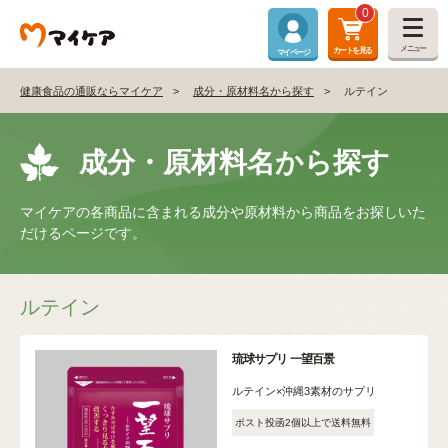
0
メニュー
カートを見る
マイページ
健康食品の通販ならマイケア
成分・原材料名から探す
ルテイン
成分・原材料名から探す
マイケアの各商品に含まれる成分や原材料から商品をお探しいた
だけるページです。
ルテイン
琉球サプリ 一望百景
ルテイン×沖縄3素材のサプリ
ポスト投函2個以上で送料無料