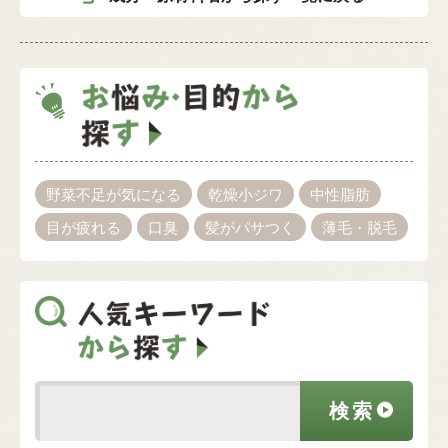
野菜不足が気になる
乾燥小ジワ
中性脂肪
目が疲れる
口臭
髪がパサつく
薄毛・脱毛