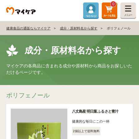
0
メニュー
カートを見る
マイページ
健康食品の通販ならマイケア
成分・原材料名から探す
ポリフェノール
成分・原材料名から探す
マイケアの各商品に含まれる成分や原材料から商品をお探しいた
だけるページです。
ポリフェノール
八丈島産 明日葉 ふるさと青汁
健康的な毎日にこの一杯
2個以上で送料無料