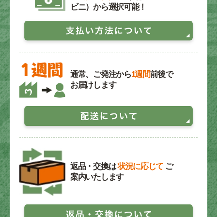
ビニ）から選択可能！
通常、ご発注から
1週間
前後で
お届けします
返品・交換は
状況に応じて
ご
案内いたします