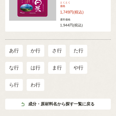
とくとく
価格
1,749円
(税込)
通常価格
1,944円
(税込)
あ行
か行
さ行
た行
な行
は行
ま行
や行
ら行
わ行
成分・原材料名から探す一覧に戻る