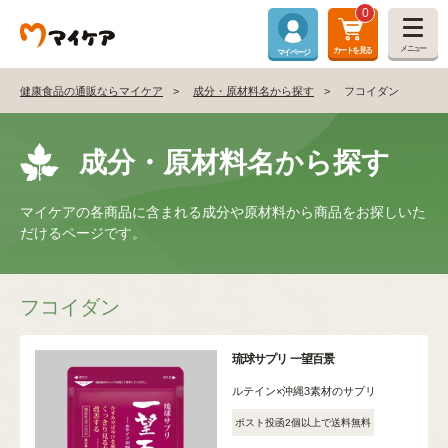
0
メニュー
カートを見る
マイページ
健康食品の通販ならマイケア
成分・原材料名から探す
フコイダン
成分・原材料名から探す
マイケアの各商品に含まれる成分や原材料から商品をお探しいた
だけるページです。
フコイダン
琉球サプリ 一望百景
ルテイン×沖縄3素材のサプリ
ポスト投函2個以上で送料無料