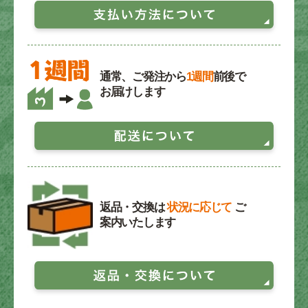
通常、ご発注から
1週間
前後で
お届けします
返品・交換は
状況に応じて
ご
案内いたします