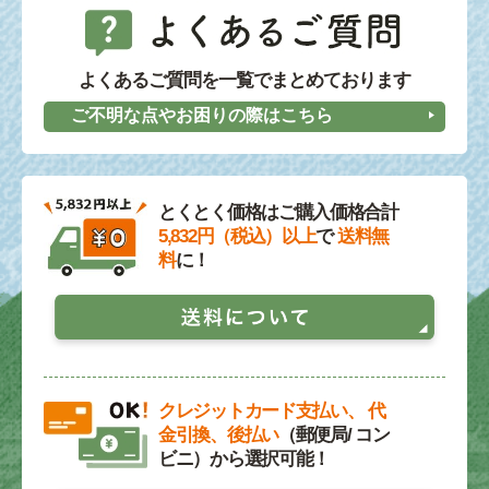
よくあるご質問を一覧でまとめております
ご不明な点やお困りの際はこちら
とくとく価格はご購入価格合計
5,832円（税込）以上
で
送料無
料
に！
クレジットカード支払い、 代
金引換、後払い
（郵便局/ コン
ビニ）から選択可能！