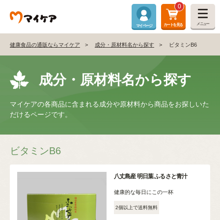
0
メニュー
カートを見る
マイページ
健康食品の通販ならマイケア
成分・原材料名から探す
ビタミンB6
成分・原材料名から探す
マイケアの各商品に含まれる成分や原材料から商品をお探しいた
だけるページです。
ビタミンB6
八丈島産 明日葉 ふるさと青汁
健康的な毎日にこの一杯
2個以上で送料無料