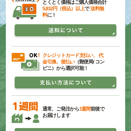
とくとく価格はご購入価格合計
5,832円（税込）以上
で
送料無
料
に！
クレジットカード支払い、 代
金引換、後払い
（郵便局/ コン
ビニ）から選択可能！
通常、ご発注から
1週間
前後で
お届けします