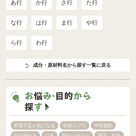
あ行
か行
さ行
た行
な行
は行
ま行
や行
ら行
わ行
成分・原材料名から探す一覧に戻る
野菜不足が気になる
乾燥小ジワ
中性脂肪
目が疲れる
口臭
髪がパサつく
薄毛・脱毛