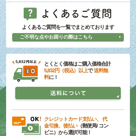
よくあるご質問を一覧でまとめております
ご不明な点やお困りの際はこちら
とくとく価格はご購入価格合計
5,832円（税込）以上
で
送料無
料
に！
クレジットカード支払い、 代
金引換、後払い
（郵便局/ コン
ビニ）から選択可能！