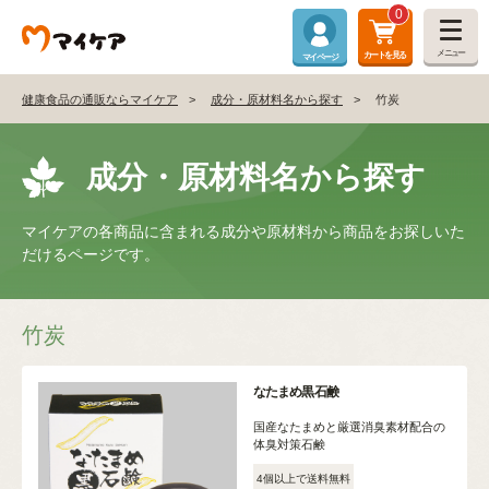
0
メニュー
カートを見る
マイページ
健康食品の通販ならマイケア
成分・原材料名から探す
竹炭
成分・原材料名から探す
マイケアの各商品に含まれる成分や原材料から商品をお探しいた
だけるページです。
竹炭
なたまめ黒石鹸
国産なたまめと厳選消臭素材配合の
体臭対策石鹸
4個以上で送料無料