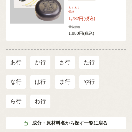
とくとく
価格
1,782円
(税込)
通常価格
1,980円
(税込)
あ行
か行
さ行
た行
な行
は行
ま行
や行
ら行
わ行
成分・原材料名から探す一覧に戻る