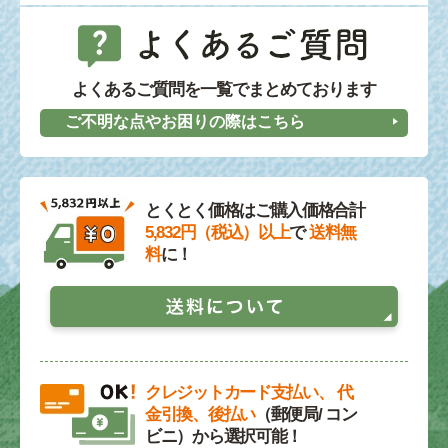
よくあるご質問を一覧でまとめております
ご不明な点やお困りの際はこちら
とくとく価格はご購入価格合計
5,832円（税込）以上
で
送料無
料
に！
クレジットカード支払い、 代
金引換、後払い
（郵便局/ コン
ビニ）から選択可能！