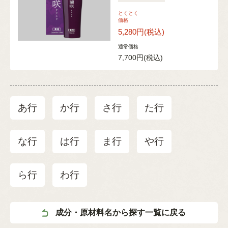
とくとく
価格
5,280円
(税込)
通常価格
7,700円
(税込)
あ行
か行
さ行
た行
な行
は行
ま行
や行
ら行
わ行
成分・原材料名から探す一覧に戻る