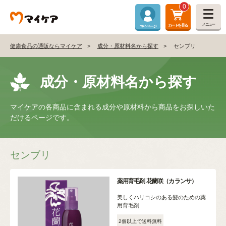
0
メニュー
カートを見る
マイページ
健康食品の通販ならマイケア
成分・原材料名から探す
センブリ
成分・原材料名から探す
マイケアの各商品に含まれる成分や原材料から商品をお探しいた
だけるページです。
センブリ
薬用育毛剤 花蘭咲（カランサ）
美しくハリコシのある髪のための薬
用育毛剤
2個以上で送料無料