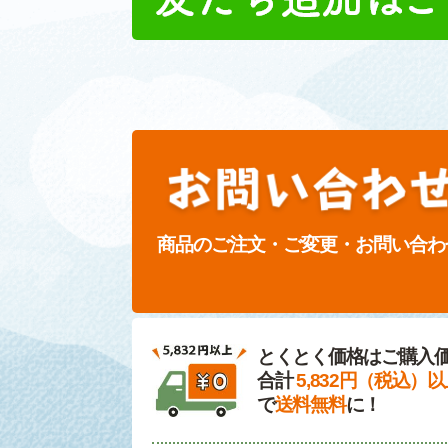
商品のご注文・ご変更・お問い合わ
とくとく価格はご購入
合計
5,832円（税込）
で
送料無料
に！