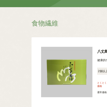
食物繊維
八丈島
健康的
2個以
とくとく
価格
通常価格