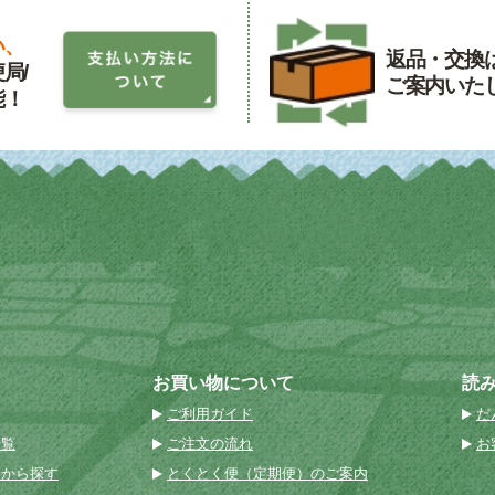
い、
返品・交換
局/
ご案内いた
能！
お買い物について
読
ご利用ガイド
だ
一覧
ご注文の流れ
お
名から探す
とくとく便（定期便）のご案内