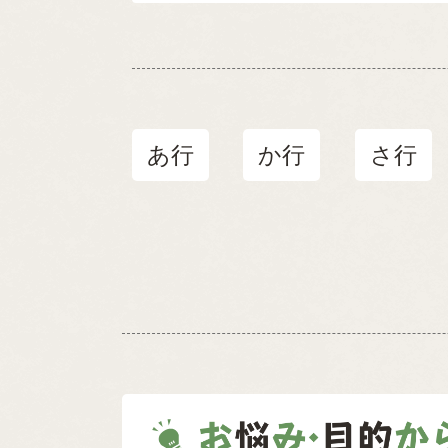
あ行
か行
さ行