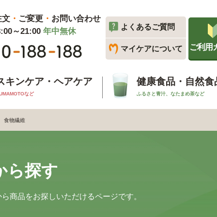
注文
・
ご変更
・
お問い合わせ
よくあるご質問
00～21:00
年中無休
ご利用
マイケアについて
スキンケア・ヘアケア
健康食品・自然食
UMAMOTOなど
ふるさと青汁、なたまめ茶など
食物繊維
から探す
から商品をお探しいただけるページです。