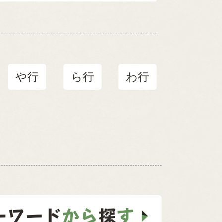
や行
ら行
わ行