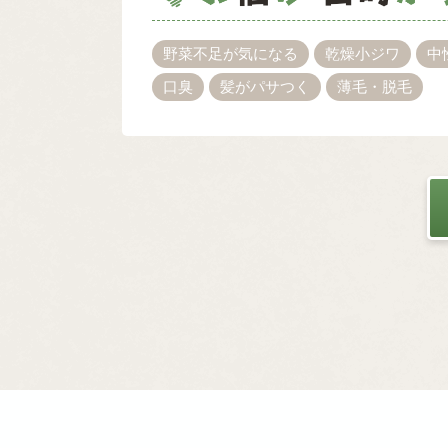
野菜不足が気になる
乾燥小ジワ
中
口臭
髪がパサつく
薄毛・脱毛