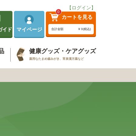
【ログイン】
0
カートを見る
ガイド
マイページ
合計金額
¥ 0(税込)
品
健康グッズ・ケアグッズ
薬用なたまめ歯みがき、宵泉漢方薬など