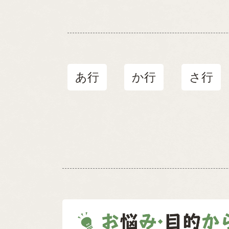
あ行
か行
さ行