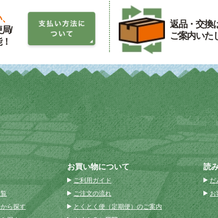
い、
返品・交換
局/
ご案内いた
能！
お買い物について
読
ご利用ガイド
だ
一覧
ご注文の流れ
お
名から探す
とくとく便（定期便）のご案内