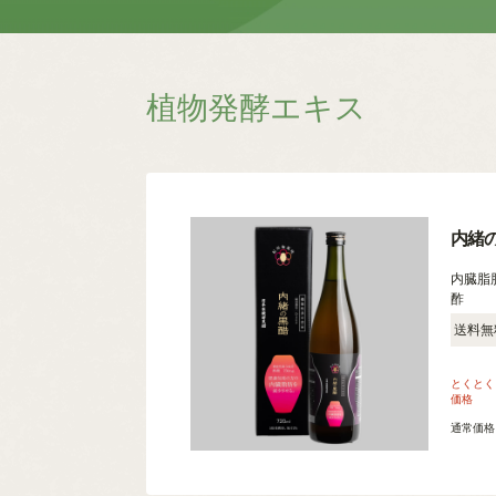
植物発酵エキス
内緒
内臓脂
酢
送料無
とくとく
価格
通常価格