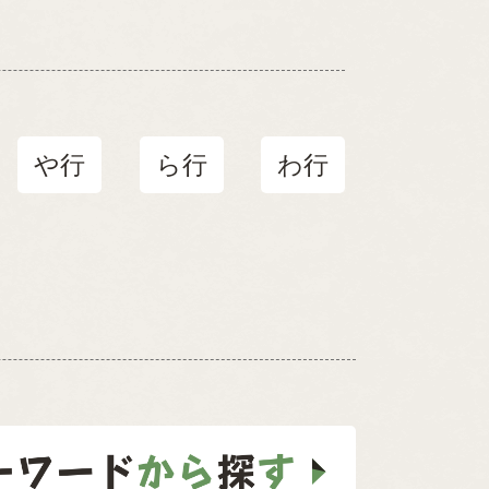
や行
ら行
わ行