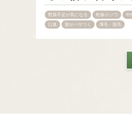
野菜不足が気になる
乾燥小ジワ
中
口臭
髪がパサつく
薄毛・脱毛