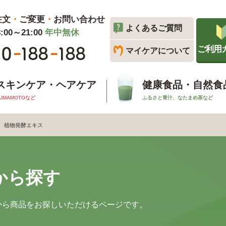
注文
・
ご変更
・
お問い合わせ
よくあるご質問
00～21:00
年中無休
ご利用
マイケアについて
スキンケア・ヘアケア
健康食品・自然食
UMAMOTOなど
ふるさと青汁、なたまめ茶など
植物発酵エキス
から探す
から商品をお探しいただけるページです。