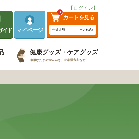
【ログイン】
0
カートを見る
ガイド
マイページ
合計金額
¥ 0(税込)
品
健康グッズ・ケアグッズ
薬用なたまめ歯みがき、宵泉漢方薬など