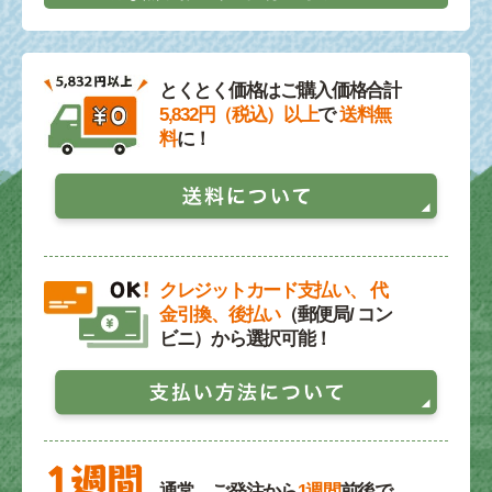
とくとく価格はご購入価格合計
5,832円（税込）以上
で
送料無
料
に！
クレジットカード支払い、 代
金引換、後払い
（郵便局/ コン
ビニ）から選択可能！
通常、ご発注から
1週間
前後で