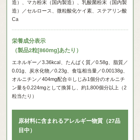
造）、マカ粉末（国内製造）、乳酸菌粉末（国内製
造）／セルロース、微粒酸化ケイ素、ステアリン酸
Ca
栄養成分表示
（製品2粒[860mg]あたり）
エネルギー／3.36kcal、たんぱく質／0.58g、脂質／
0.01g、炭水化物／0.23g、食塩相当量／0.00138g、
オルニチン／404mg配合※しじみ1個分のオルニチ
ン量を0.224mgとして換算し、約1,800個分以上（2
粒当たり）
原材料に含まれるアレルギー物質（27品
目中）