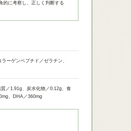
角的に考察し、正しく判断する
コラーゲンペプチド／ゼラチン、
脂質／1.91g、炭水化物／0.12g、食
mg、DHA／360mg