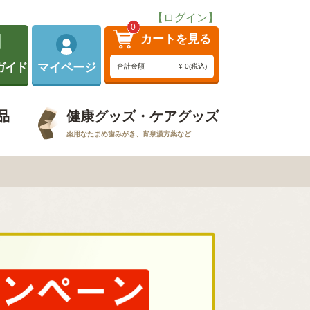
【ログイン】
0
カートを見る
ガイド
マイページ
合計金額
¥ 0(税込)
品
健康グッズ・ケアグッズ
薬用なたまめ歯みがき、宵泉漢方薬など