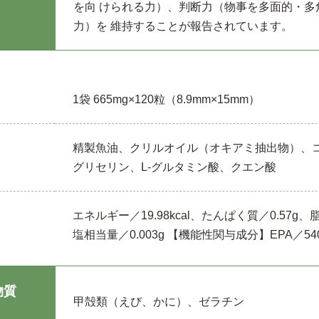
を向 けられる力）、判断力（物事を多面的・多
力）を 維持することが報告されています。
1袋 665mg×120粒（8.9mm×15mm）
精製魚油、クリルオイル（オキアミ抽出物）、
グリセリン、L-グルタミン酸、クエン酸
エネルギー／19.98kcal、たんぱく質／0.57g、
塩相当量／0.003g 【機能性関与成分】EPA／540
物質
甲殻類（えび、かに）、ゼラチン