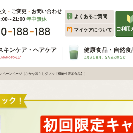
注文
・
ご変更
・
お問い合わせ
よくあるご質問
00～21:00
年中無休
ご利用
マイケアについて
スキンケア・ヘアケア
健康食品・自然食
UMAMOTOなど
ふるさと青汁、なたまめ茶など
ンペーンページ（さかな暮らしダブル【機能性表示食品】）